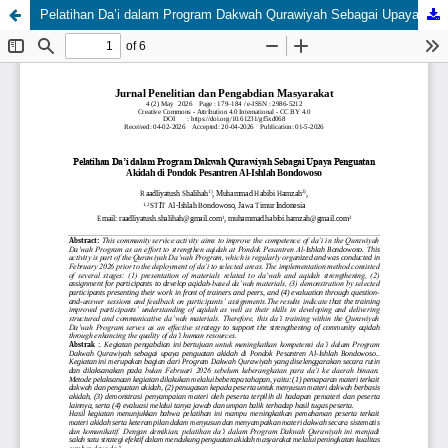
Pelatihan Da’i dalam Program Dakwah Qurawiyah Sebagai Upaya Penguatan Akidah di Pondok Pesantren Al-Ishlah Bondowoso