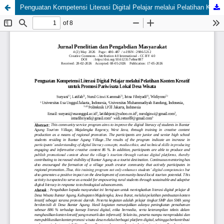
Penguatan Kompetensi Literasi Digital Pelajar melalui Pelatihan Konten Kreatif untuk Promosi Pariwisata Lokal Desa Wisata