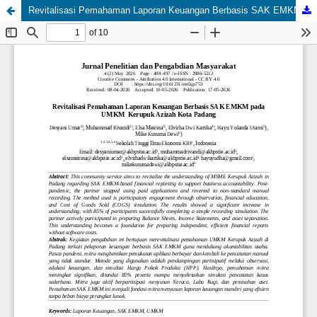
Revitalisasi Pemahaman Laporan Keuangan Berbasis SAK EMKM pada UMKM Kerupuk Azizah Kota Padang