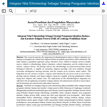
Integrasi Nilai Ethnoteologi Sebagai Strategi Penguatan Identitas Budaya dan Karakter Religius Peserta Didik di Lembaga Pendidikan Islam