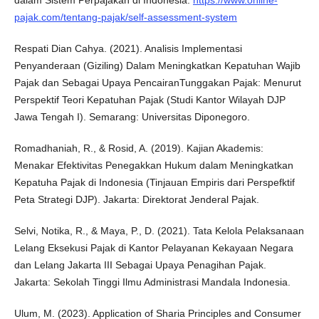
dalam Sistem Perpajakan di Indonesia.
https://www.online-
pajak.com/tentang-pajak/self-assessment-system
Respati Dian Cahya. (2021). Analisis Implementasi
Penyanderaan (Giziling) Dalam Meningkatkan Kepatuhan Wajib
Pajak dan Sebagai Upaya PencairanTunggakan Pajak: Menurut
Perspektif Teori Kepatuhan Pajak (Studi Kantor Wilayah DJP
Jawa Tengah I). Semarang: Universitas Diponegoro.
Romadhaniah, R., & Rosid, A. (2019). Kajian Akademis:
Menakar Efektivitas Penegakkan Hukum dalam Meningkatkan
Kepatuha Pajak di Indonesia (Tinjauan Empiris dari Perspefktif
Peta Strategi DJP). Jakarta: Direktorat Jenderal Pajak.
Selvi, Notika, R., & Maya, P., D. (2021). Tata Kelola Pelaksanaan
Lelang Eksekusi Pajak di Kantor Pelayanan Kekayaan Negara
dan Lelang Jakarta III Sebagai Upaya Penagihan Pajak.
Jakarta: Sekolah Tinggi Ilmu Administrasi Mandala Indonesia.
Ulum, M. (2023). Application of Sharia Principles and Consumer