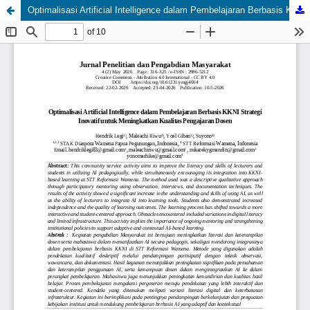
Optimalisasi Artificial Intelligence dalam Pembelajaran Berbasis KKNI Strategi Inovatif untuk Meningkatkan Kualitas Pengajaran Dosen