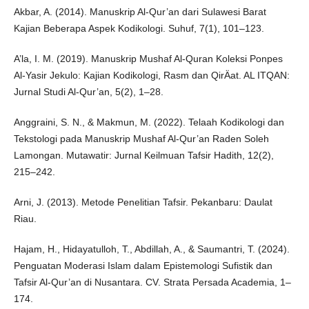
Akbar, A. (2014). Manuskrip Al-Qur’an dari Sulawesi Barat
Kajian Beberapa Aspek Kodikologi. Suhuf, 7(1), 101–123.
A’la, I. M. (2019). Manuskrip Mushaf Al-Quran Koleksi Ponpes
Al-Yasir Jekulo: Kajian Kodikologi, Rasm dan QirÄat. AL ITQAN:
Jurnal Studi Al-Qur’an, 5(2), 1–28.
Anggraini, S. N., & Makmun, M. (2022). Telaah Kodikologi dan
Tekstologi pada Manuskrip Mushaf Al-Qur’an Raden Soleh
Lamongan. Mutawatir: Jurnal Keilmuan Tafsir Hadith, 12(2),
215–242.
Arni, J. (2013). Metode Penelitian Tafsir. Pekanbaru: Daulat
Riau.
Hajam, H., Hidayatulloh, T., Abdillah, A., & Saumantri, T. (2024).
Penguatan Moderasi Islam dalam Epistemologi Sufistik dan
Tafsir Al-Qur’an di Nusantara. CV. Strata Persada Academia, 1–
174.