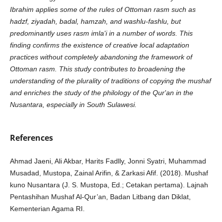
Ibrahim applies some of the rules of Ottoman rasm such as
hadzf, ziyadah, badal, hamzah, and washlu-fashlu, but
predominantly uses rasm imla'i in a number of words. This
finding confirms the existence of creative local adaptation
practices without completely abandoning the framework of
Ottoman rasm. This study contributes to broadening the
understanding of the plurality of traditions of copying the mushaf
and enriches the study of the philology of the Qur'an in the
Nusantara, especially in South Sulawesi.
References
Ahmad Jaeni, Ali Akbar, Harits Fadlly, Jonni Syatri, Muhammad
Musadad, Mustopa, Zainal Arifin, & Zarkasi Afif. (2018). Mushaf
kuno Nusantara (J. S. Mustopa, Ed.; Cetakan pertama). Lajnah
Pentashihan Mushaf Al-Qur’an, Badan Litbang dan Diklat,
Kementerian Agama RI.