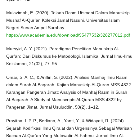
Mulazimah, E. (2020). Telaah Rasm Utsmani Dalam Manuskrip
Mushaf Al-Qur’an Koleksi Jamal Nasuhi. Universitas Islam
Negeri Sunan Ampel Surabay.
https://www.academia.edu/download/95477532/328277012.pdf
Mursyid, A. Y. (2021). Paradigma Penelitian Manuskrip Al-
Qur’an: Dari Diskursus ke Metodologi. Islamika: Jurnal Ilmu-Ilmu
Keislaman, 21(02), 77–95.
Omar, S. A. C., & Ariffin, S. (2022). Analisis Manhaj Ilmu Rasm
dalam Surah Al-Baqarah: Kajian Manuskrip Al-Quran MSS 4322
Karangan Pangeran Jimat: Analysis of Manhaj Rasm in Surah
Al-Baqarah: A Study of Manuscripts Al-Quran MSS 4322 by
Pangeran Jimat. Jurnal Usuluddin, 50(2), 1–12.
Prayitna, I. P. P., Berliana, A., Yanti, Y., & Widayati, R. (2024).
Sejarah Kodifikasi Ilmu Qira’at dan Urgensinya Sebagai Warisan
Bacaan Al-Qur’an Yang Mutawatir. Al-Fahmu: Jurnal Ilmu Al-