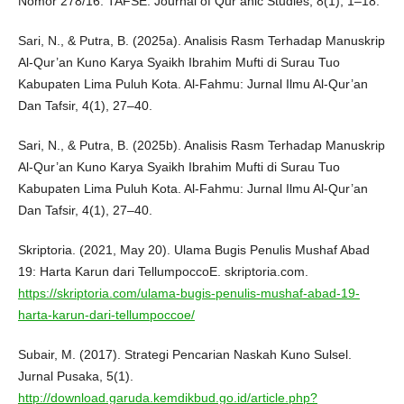
Nomor 278/16. TAFSE: Journal of Qur’anic Studies, 8(1), 1–18.
Sari, N., & Putra, B. (2025a). Analisis Rasm Terhadap Manuskrip
Al-Qur’an Kuno Karya Syaikh Ibrahim Mufti di Surau Tuo
Kabupaten Lima Puluh Kota. Al-Fahmu: Jurnal Ilmu Al-Qur’an
Dan Tafsir, 4(1), 27–40.
Sari, N., & Putra, B. (2025b). Analisis Rasm Terhadap Manuskrip
Al-Qur’an Kuno Karya Syaikh Ibrahim Mufti di Surau Tuo
Kabupaten Lima Puluh Kota. Al-Fahmu: Jurnal Ilmu Al-Qur’an
Dan Tafsir, 4(1), 27–40.
Skriptoria. (2021, May 20). Ulama Bugis Penulis Mushaf Abad
19: Harta Karun dari TellumpoccoE. skriptoria.com.
https://skriptoria.com/ulama-bugis-penulis-mushaf-abad-19-
harta-karun-dari-tellumpoccoe/
Subair, M. (2017). Strategi Pencarian Naskah Kuno Sulsel.
Jurnal Pusaka, 5(1).
http://download.garuda.kemdikbud.go.id/article.php?