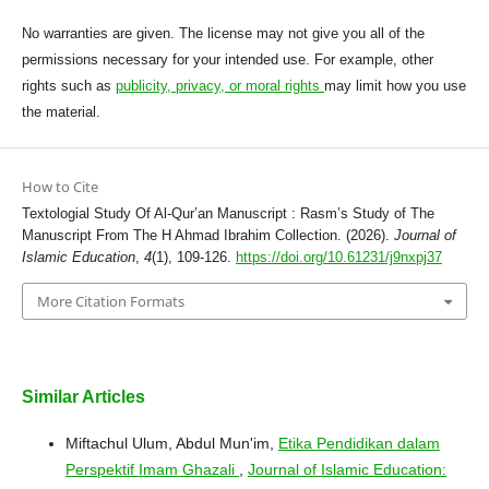
No warranties are given. The license may not give you all of the
permissions necessary for your intended use. For example, other
rights such as
publicity, privacy, or moral rights
may limit how you use
the material.
How to Cite
Textologial Study Of Al-Qur’an Manuscript : Rasm’s Study of The
Manuscript From The H Ahmad Ibrahim Collection. (2026).
Journal of
Islamic Education
,
4
(1), 109-126.
https://doi.org/10.61231/j9nxpj37
More Citation Formats
Similar Articles
Miftachul Ulum, Abdul Mun'im,
Etika Pendidikan dalam
Perspektif Imam Ghazali
,
Journal of Islamic Education: