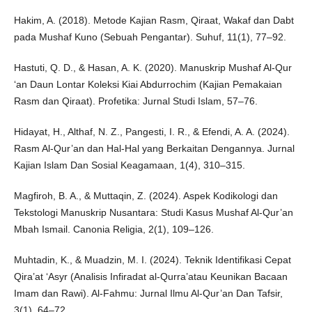
Hakim, A. (2018). Metode Kajian Rasm, Qiraat, Wakaf dan Dabt
pada Mushaf Kuno (Sebuah Pengantar). Suhuf, 11(1), 77–92.
Hastuti, Q. D., & Hasan, A. K. (2020). Manuskrip Mushaf Al-Qur
‘an Daun Lontar Koleksi Kiai Abdurrochim (Kajian Pemakaian
Rasm dan Qiraat). Profetika: Jurnal Studi Islam, 57–76.
Hidayat, H., Althaf, N. Z., Pangesti, I. R., & Efendi, A. A. (2024).
Rasm Al-Qur’an dan Hal-Hal yang Berkaitan Dengannya. Jurnal
Kajian Islam Dan Sosial Keagamaan, 1(4), 310–315.
Magfiroh, B. A., & Muttaqin, Z. (2024). Aspek Kodikologi dan
Tekstologi Manuskrip Nusantara: Studi Kasus Mushaf Al-Qur’an
Mbah Ismail. Canonia Religia, 2(1), 109–126.
Muhtadin, K., & Muadzin, M. I. (2024). Teknik Identifikasi Cepat
Qira’at ‘Asyr (Analisis Infiradat al-Qurra’atau Keunikan Bacaan
Imam dan Rawi). Al-Fahmu: Jurnal Ilmu Al-Qur’an Dan Tafsir,
3(1), 64–72.