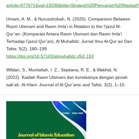
article=977671&val=15038&title=Strategi%20Pencarian%20Nask
Umam, A. M., & Nurusshobah, N. (2025). Comparison Between
Rasm Utsmani and Rasm Imla’i in Relation to the I’jazul Al-
Qur’an: (Komparasi Antara Rasm Utsmani dan Rasm Imla’i
Terhadap I’jazul Qur’an). Al Muhafidz: Jurnal Ilmu Al-Qur’an Dan
Tafsir, 5(2), 180–199.
https://doi.org/10.57163/almuhafidz.v5i2.153
Wildan, S., Muntafiah, I. Z., Septiana, R. E., & Wakhid, N.
(2022). Kaidah Rasm Utsmani dan korelasinya dengan qiroah
sab’ah. Al-Irfani: Journal of Al Qur’anic and Tafsir, 3(2), 1–15.