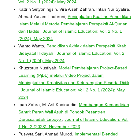
Vol. 2 No. 1 (2024): May 2024
Kattrin Setyoningsih, Vira Aisah Zahrah, Intan Nur Syafira,
Ahmad Yusam Thobroni,
Peningkatan Kualitas Pendidikan
Islam Melalui Metode Pembelajaran Perspektif Al-Qur'an
dan Hadits
,
Journal of Islamic Education: Vol. 2 No. 1
(2024): May 2024
Wanto Wanto,
Pendidikan Akhlak dalam Perspektif Kitab
Bidayatul Hidayah
,
Journal of Islamic Education: Vol. 2
No. 1 (2024): May 2024
Khuzrotun Nusfiyah,
Model Pembelajaran Project-Based
Learning (PjBL) melalui Video Project dalam
Meningkatkan Kreativitas dan Keterampilan Peserta Didik
,
Journal of Islamic Education: Vol. 2 No. 1 (2024): May
2024
Ipah Zahra, M. Arif Khoiruddin,
Membangun Kemandirian
Santri: Peran Wali Asuh di Pondok Pesantren
Darussa’adah Lirboyo
,
Journal of Islamic Education: Vol.
1 No. 2 (2023): November 2023
Pusvyta Sari, Ahmad Murod,
Implementasi Blended