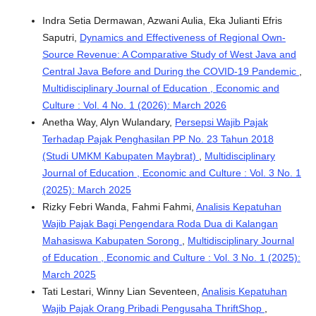
Indra Setia Dermawan, Azwani Aulia, Eka Julianti Efris
Saputri,
Dynamics and Effectiveness of Regional Own-
Source Revenue: A Comparative Study of West Java and
Central Java Before and During the COVID-19 Pandemic
,
Multidisciplinary Journal of Education , Economic and
Culture : Vol. 4 No. 1 (2026): March 2026
Anetha Way, Alyn Wulandary,
Persepsi Wajib Pajak
Terhadap Pajak Penghasilan PP No. 23 Tahun 2018
(Studi UMKM Kabupaten Maybrat)
,
Multidisciplinary
Journal of Education , Economic and Culture : Vol. 3 No. 1
(2025): March 2025
Rizky Febri Wanda, Fahmi Fahmi,
Analisis Kepatuhan
Wajib Pajak Bagi Pengendara Roda Dua di Kalangan
Mahasiswa Kabupaten Sorong
,
Multidisciplinary Journal
of Education , Economic and Culture : Vol. 3 No. 1 (2025):
March 2025
Tati Lestari, Winny Lian Seventeen,
Analisis Kepatuhan
Wajib Pajak Orang Pribadi Pengusaha ThriftShop
,