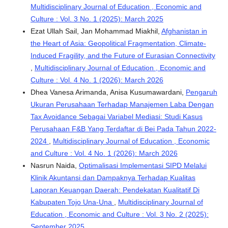
Multidisciplinary Journal of Education , Economic and
Culture : Vol. 3 No. 1 (2025): March 2025
Ezat Ullah Sail, Jan Mohammad Miakhil,
Afghanistan in
the Heart of Asia: Geopolitical Fragmentation, Climate-
Induced Fragility, and the Future of Eurasian Connectivity
,
Multidisciplinary Journal of Education , Economic and
Culture : Vol. 4 No. 1 (2026): March 2026
Dhea Vanesa Arimanda, Anisa Kusumawardani,
Pengaruh
Ukuran Perusahaan Terhadap Manajemen Laba Dengan
Tax Avoidance Sebagai Variabel Mediasi: Studi Kasus
Perusahaan F&B Yang Terdaftar di Bei Pada Tahun 2022-
2024
,
Multidisciplinary Journal of Education , Economic
and Culture : Vol. 4 No. 1 (2026): March 2026
Nasrun Naida,
Optimalisasi Implementasi SIPD Melalui
Klinik Akuntansi dan Dampaknya Terhadap Kualitas
Laporan Keuangan Daerah: Pendekatan Kualitatif Di
Kabupaten Tojo Una-Una
,
Multidisciplinary Journal of
Education , Economic and Culture : Vol. 3 No. 2 (2025):
September 2025