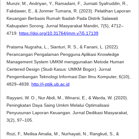
Munzir, M., Andriyan, Y., Ramadani, F., Jumiati Syafruddin, R.,
Fakdawer, E., & Jonmer Tumana, R. (2023). Pelatihan Laporan
Keuangan Berbasis Rumah Ibadah Pada Distrik Salawati
Kabupaten Sorong. Jurnal Masyarakat Mandiri, 7(5), 4712–
4719.
https://doi.org/10.31764/jmm.v7i5.17139
Pratama Nugraha, L., Sianturi, R. S., & Fanani, L. (2022).
Perancangan Pengalaman Pengguna Aplikasi Knowledge
Management System UMKM menggunakan Metode Human
Centered Design (Studi Kasus: UMKM Bogor). Jurnal
Pengembangan Teknologi Informasi Dan Ilmu Komputer, 6(10),
4829–4838.
http://j-ptiik.ub.ac.id
Rayyani, W. O., Nur Abdi, M., Winarsi, E., & Warda, W. (2020).
Peningkatan Daya Saing Umkm Melalui Optimalisasi
Penyusunan Laporan Keuangan. Jurnal Dedikasi Masyarakat,
3(2), 97–105.
Rozi, F., Meilisa Amalia, M., Nurhayati, N., Rangkuti, S., &