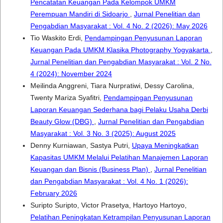
Pencatatan Keuangan Pada Kelompok UMKM
Perempuan Mandiri di Sidoarjo
,
Jurnal Penelitian dan
Pengabdian Masyarakat : Vol. 4 No. 2 (2026): May 2026
Tio Waskito Erdi,
Pendampingan Penyusunan Laporan
Keuangan Pada UMKM Klasika Photography Yogyakarta
,
Jurnal Penelitian dan Pengabdian Masyarakat : Vol. 2 No.
4 (2024): November 2024
Meilinda Anggreni, Tiara Nurpratiwi, Dessy Carolina,
Twenty Mariza Syafitri,
Pendampingan Penyusunan
Laporan Keuangan Sederhana bagi Pelaku Usaha Derbi
Beauty Glow (DBG)
,
Jurnal Penelitian dan Pengabdian
Masyarakat : Vol. 3 No. 3 (2025): August 2025
Denny Kurniawan, Sastya Putri,
Upaya Meningkatkan
Kapasitas UMKM Melalui Pelatihan Manajemen Laporan
Keuangan dan Bisnis (Business Plan)
,
Jurnal Penelitian
dan Pengabdian Masyarakat : Vol. 4 No. 1 (2026):
February 2026
Suripto Suripto, Victor Prasetya, Hartoyo Hartoyo,
Pelatihan Peningkatan Ketrampilan Penyusunan Laporan