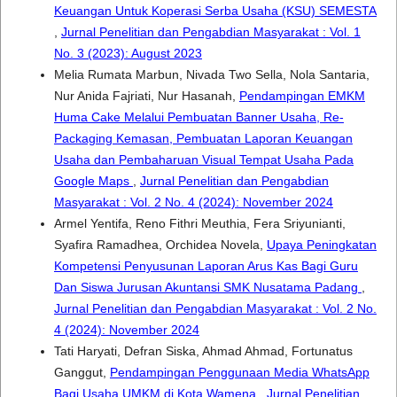
Keuangan Untuk Koperasi Serba Usaha (KSU) SEMESTA
,
Jurnal Penelitian dan Pengabdian Masyarakat : Vol. 1
No. 3 (2023): August 2023
Melia Rumata Marbun, Nivada Two Sella, Nola Santaria,
Nur Anida Fajriati, Nur Hasanah,
Pendampingan EMKM
Huma Cake Melalui Pembuatan Banner Usaha, Re-
Packaging Kemasan, Pembuatan Laporan Keuangan
Usaha dan Pembaharuan Visual Tempat Usaha Pada
Google Maps
,
Jurnal Penelitian dan Pengabdian
Masyarakat : Vol. 2 No. 4 (2024): November 2024
Armel Yentifa, Reno Fithri Meuthia, Fera Sriyunianti,
Syafira Ramadhea, Orchidea Novela,
Upaya Peningkatan
Kompetensi Penyusunan Laporan Arus Kas Bagi Guru
Dan Siswa Jurusan Akuntansi SMK Nusatama Padang
,
Jurnal Penelitian dan Pengabdian Masyarakat : Vol. 2 No.
4 (2024): November 2024
Tati Haryati, Defran Siska, Ahmad Ahmad, Fortunatus
Ganggut,
Pendampingan Penggunaan Media WhatsApp
Bagi Usaha UMKM di Kota Wamena
,
Jurnal Penelitian