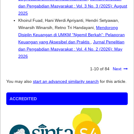
dan Pengabdian Masyarakat : Vol. 3 No. 3 (2025): August
2025
Khoirul Fuad, Hani Werdi Apriyanti, Hendri Setyawan,
Winarsih Winarsih, Retno Tri Handayani,
Mendorong
Disiplin Keuangan di UMKM “Ngemil Berkah“: Pelaporan
Keuangan yang Aksesibel dan Praktis
,
Jurnal Penelitian
dan Pengabdian Masyarakat : Vol. 4 No. 2 (2026): May
2026
1-10 of 84
Next
You may also
start an advanced similarity search
for this article.
ACCREDITED