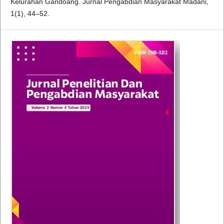
Kelurahan Gandoang. Jurnal Pengabdian Masyarakat Madani,
1(1), 44–52.