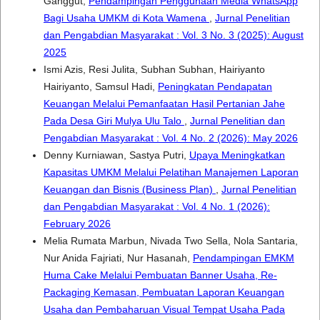
Ganggut,
Pendampingan Penggunaan Media WhatsApp
Bagi Usaha UMKM di Kota Wamena
,
Jurnal Penelitian
dan Pengabdian Masyarakat : Vol. 3 No. 3 (2025): August
2025
Ismi Azis, Resi Julita, Subhan Subhan, Hairiyanto
Hairiyanto, Samsul Hadi,
Peningkatan Pendapatan
Keuangan Melalui Pemanfaatan Hasil Pertanian Jahe
Pada Desa Giri Mulya Ulu Talo
,
Jurnal Penelitian dan
Pengabdian Masyarakat : Vol. 4 No. 2 (2026): May 2026
Denny Kurniawan, Sastya Putri,
Upaya Meningkatkan
Kapasitas UMKM Melalui Pelatihan Manajemen Laporan
Keuangan dan Bisnis (Business Plan)
,
Jurnal Penelitian
dan Pengabdian Masyarakat : Vol. 4 No. 1 (2026):
February 2026
Melia Rumata Marbun, Nivada Two Sella, Nola Santaria,
Nur Anida Fajriati, Nur Hasanah,
Pendampingan EMKM
Huma Cake Melalui Pembuatan Banner Usaha, Re-
Packaging Kemasan, Pembuatan Laporan Keuangan
Usaha dan Pembaharuan Visual Tempat Usaha Pada