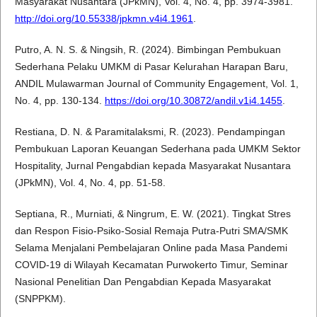
Masyarakat Nusantara (JPkMN), Vol. 4, No. 4, pp. 3974-3981.
http://doi.org/10.55338/jpkmn.v4i4.1961
.
Putro, A. N. S. & Ningsih, R. (2024). Bimbingan Pembukuan
Sederhana Pelaku UMKM di Pasar Kelurahan Harapan Baru,
ANDIL Mulawarman Journal of Community Engagement, Vol. 1,
No. 4, pp. 130-134.
https://doi.org/10.30872/andil.v1i4.1455
.
Restiana, D. N. & Paramitalaksmi, R. (2023). Pendampingan
Pembukuan Laporan Keuangan Sederhana pada UMKM Sektor
Hospitality, Jurnal Pengabdian kepada Masyarakat Nusantara
(JPkMN), Vol. 4, No. 4, pp. 51-58.
Septiana, R., Murniati, & Ningrum, E. W. (2021). Tingkat Stres
dan Respon Fisio-Psiko-Sosial Remaja Putra-Putri SMA/SMK
Selama Menjalani Pembelajaran Online pada Masa Pandemi
COVID-19 di Wilayah Kecamatan Purwokerto Timur, Seminar
Nasional Penelitian Dan Pengabdian Kepada Masyarakat
(SNPPKM).