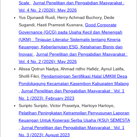
Scale
,
Jurnal Penelitian dan Pengabdian Masyarakat :
Vol. 4 No. 2 (2026): May 2026
Yus Djunaedi Rusli, Herry Achmad Buchory, Dede
Sugandi, Hasti Pramesti Kusnara,
Good Corporate
Governance (GCG) pada Usaha Kecil dan Menengah
(UKM) : Tinjauan Literatur Sistematis tentang Kinerja
Keuangan, Keberlanjutan ESG, Ketahanan Bisnis,dan
Inovasi
,
Jurnal Penelitian dan Pengabdian Masyarakat :
Vol. 4 No. 2 (2026): May 2026
Alissa Qotrun Nadya, Ahmad ridho Hafidz, Aynul Latifa,
Shofil Fikri,
Pendampingan Sertifikasi Halal UMKM Desa
Pondokagung Kecamatan Kasembon Kabupaten Malang
,
Jurnal Penelitian dan Pengabdian Masyarakat : Vol. 1
No. 1 (2023): February 2023
Suripto Suripto, Victor Prasetya, Hartoyo Hartoyo,
Pelatihan Peningkatan Ketrampilan Penyusunan Laporan
Keuangan Untuk Koperasi Serba Usaha (KSU) SEMESTA
,
Jurnal Penelitian dan Pengabdian Masyarakat : Vol. 1
No. 3 (2023): August 2023