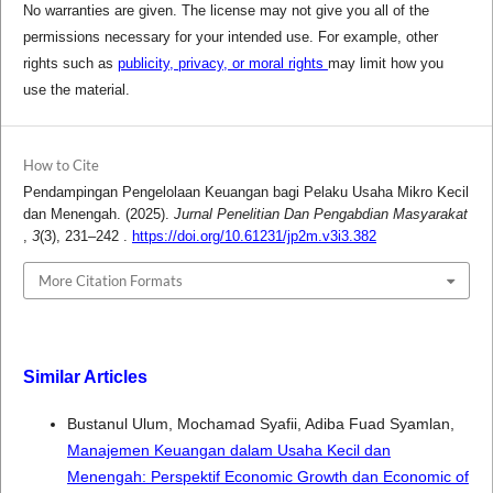
No warranties are given. The license may not give you all of the
permissions necessary for your intended use. For example, other
rights such as
publicity, privacy, or moral rights
may limit how you
use the material.
How to Cite
Pendampingan Pengelolaan Keuangan bagi Pelaku Usaha Mikro Kecil
dan Menengah. (2025).
Jurnal Penelitian Dan Pengabdian Masyarakat
,
3
(3), 231–242 .
https://doi.org/10.61231/jp2m.v3i3.382
More Citation Formats
Similar Articles
Bustanul Ulum, Mochamad Syafii, Adiba Fuad Syamlan,
Manajemen Keuangan dalam Usaha Kecil dan
Menengah: Perspektif Economic Growth dan Economic of