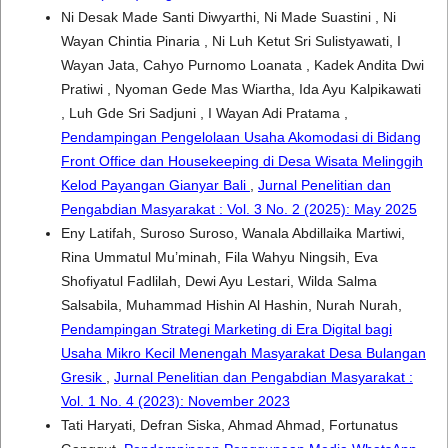
Ni Desak Made Santi Diwyarthi, Ni Made Suastini , Ni
Wayan Chintia Pinaria , Ni Luh Ketut Sri Sulistyawati, I
Wayan Jata, Cahyo Purnomo Loanata , Kadek Andita Dwi
Pratiwi , Nyoman Gede Mas Wiartha, Ida Ayu Kalpikawati
, Luh Gde Sri Sadjuni , I Wayan Adi Pratama ,
Pendampingan Pengelolaan Usaha Akomodasi di Bidang
Front Office dan Housekeeping di Desa Wisata Melinggih
Kelod Payangan Gianyar Bali
,
Jurnal Penelitian dan
Pengabdian Masyarakat : Vol. 3 No. 2 (2025): May 2025
Eny Latifah, Suroso Suroso, Wanala Abdillaika Martiwi,
Rina Ummatul Mu’minah, Fila Wahyu Ningsih, Eva
Shofiyatul Fadlilah, Dewi Ayu Lestari, Wilda Salma
Salsabila, Muhammad Hishin Al Hashin, Nurah Nurah,
Pendampingan Strategi Marketing di Era Digital bagi
Usaha Mikro Kecil Menengah Masyarakat Desa Bulangan
Gresik
,
Jurnal Penelitian dan Pengabdian Masyarakat :
Vol. 1 No. 4 (2023): November 2023
Tati Haryati, Defran Siska, Ahmad Ahmad, Fortunatus