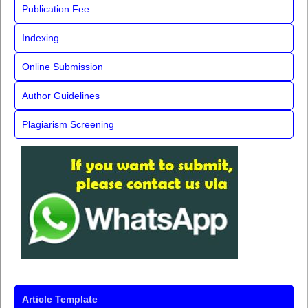
Publication Fee
Indexing
Online Submission
Author Guidelines
Plagiarism Screening
Article Template