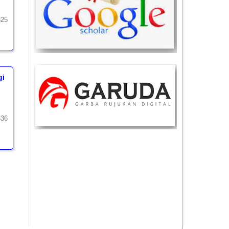
325
gi
336