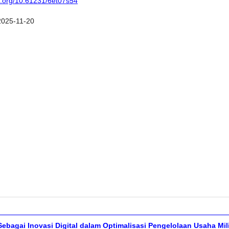
oi.org/10.61231/6et07s54
2025-11-20
bagai Inovasi Digital dalam Optimalisasi Pengelolaan Usaha Mil