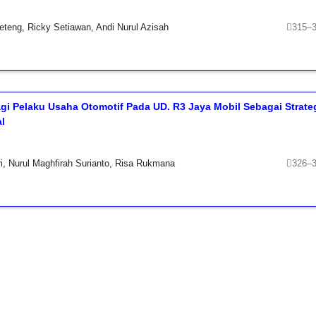
keteng, Ricky Setiawan, Andi Nurul Azisah
315–
i Pelaku Usaha Otomotif Pada UD. R3 Jaya Mobil Sebagai Strate
l
i, Nurul Maghfirah Surianto, Risa Rukmana
326–