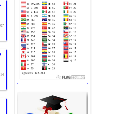
a
307
t
314