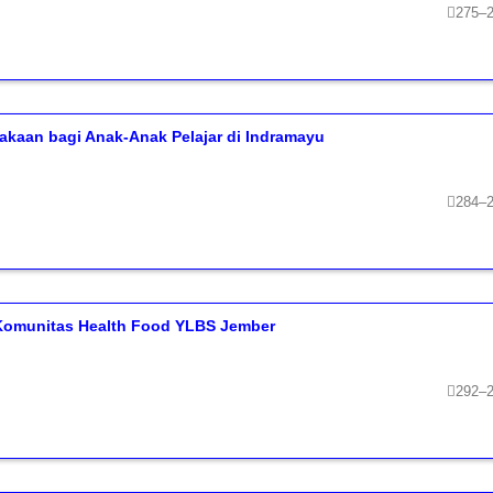
275–
aan bagi Anak-Anak Pelajar di Indramayu
284–
 Komunitas Health Food YLBS Jember
292–