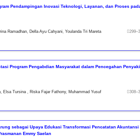
ogram Pendampingan Inovasi Teknologi, Layanan, dan Proses pad
ina Ramadhan, Della Ayu Cahyani, Youlanda Tri Mareta
299–
ntasi Program Pengabdian Masyarakat dalam Pencegahan Penyaki
ah, Elsa Tursina , Riska Fajar Fathony, Muhammad Yusuf
308–
ung sebagai Upaya Edukasi Transformasi Pencatatan Akuntansi
 Prasmanan Emmy Saelan