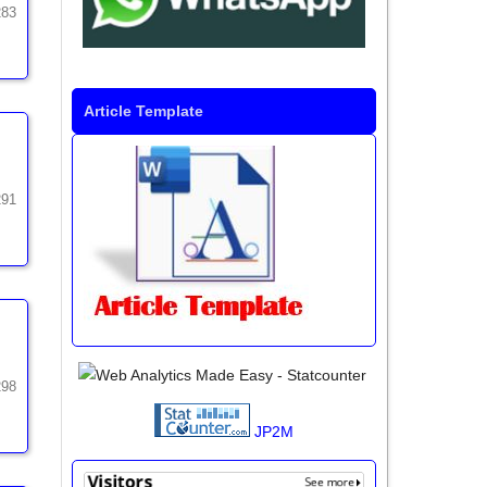
283
Article Template
291
298
JP2M